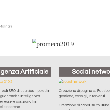
Molinari
ligenza Artificiale
Social netwo
esti SEO di qualsiasi tipo ed in
Creazione di pagine su Facebo
ingua tramite Intelligenza
gestione, consigli, interventi.
per essere posizionati in
Creazione di canali su Youtube e
lle ricerche